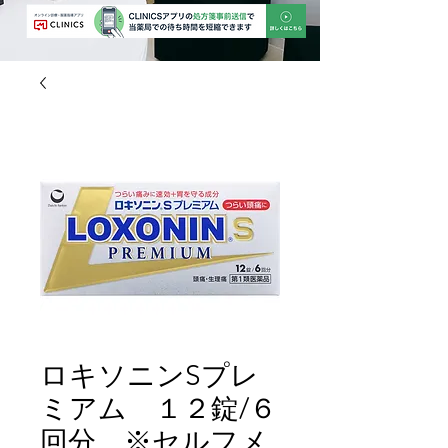
ロキソニンSプレ
ミアム １２錠/６
回分 ※セルフメ