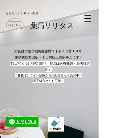
​あなたのかかりつけ薬局に
​薬局リリタス
大阪府大阪市福島区吉野３丁目１３番１９号
JR環状線野田駅・千日前線玉川駅を北にすぐ
​
TEL/FAX 06-7897-0817​
（FAXは医療機関・患者様専
用）
**各種オンライン診療からの処方せんも受付中**
電子処方せんも可能！
​