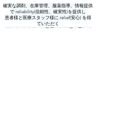
確実な調剤、在庫管理、服薬指導、情報提供
で reliability(信頼性、確実性)を提供し
患者様と医療スタッフ様に relief(安心) を得
ていただく
そして、かかりつけ薬局として 積み重ねて
足していく場所 になりたい
という思いで作った「薬局リリタス」です