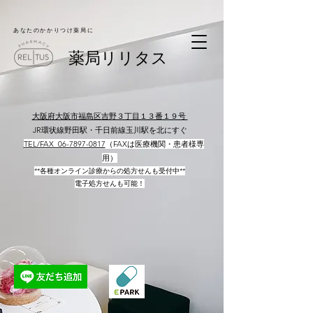
​あなたのかかりつけ薬局に
​薬局リリタス
大阪府大阪市福島区吉野３丁目１３番１９号
JR環状線野田駅・千日前線玉川駅を北にすぐ
​
TEL/FAX 06-7897-0817​
（FAXは医療機関・患者様専
用）
**各種オンライン診療からの処方せんも受付中**
電子処方せんも可能！
​