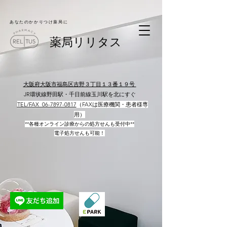
​あなたのかかりつけ薬局に
​薬局リリタス
大阪府大阪市福島区吉野３丁目１３番１９号
JR環状線野田駅・千日前線玉川駅を北にすぐ
​
TEL/FAX 06-7897-0817​
（FAXは医療機関・患者様専
用）
**各種オンライン診療からの処方せんも受付中**
電子処方せんも可能！
​