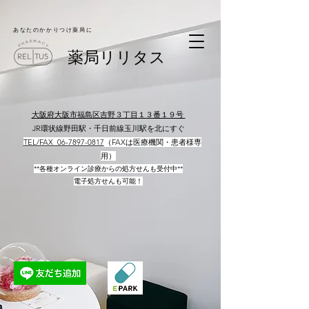
​あなたのかかりつけ薬局に
​薬局リリタス
大阪府大阪市福島区吉野３丁目１３番１９号
JR環状線野田駅・千日前線玉川駅を北にすぐ
​
TEL/FAX 06-7897-0817​
（FAXは医療機関・患者様専
用）
**各種オンライン診療からの処方せんも受付中**
電子処方せんも可能！
​