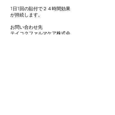
1日1回の貼付で２４時間効果
が持続します。
お問い合わせ先
テイコクファルマケア株式会
社
TEL 0879-25-7771
受付時間 9：00～17：
00（土、日、祝日を除く）
定価1078円（税込）
成分／含量
膏体100ｇ中
効能または効果
ロキソプロフェンナトリウム水和物
5.67g（無水物として5g）
添加物：スチレン・イソプレン・スチ
関節痛、肩こりに伴う肩の痛み、筋肉