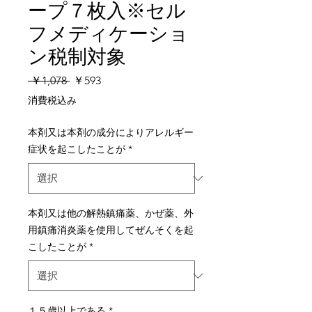
ープ７枚入※セル
フメディケーショ
ン税制対象
通
セ
 ￥1,078 
￥593
常
ー
消費税込み
価
ル
格
価
本剤又は本剤の成分によりアレルギー
格
症状を起こしたことが
*
本剤又は他の解熱鎮痛薬、かぜ薬、外
用鎮痛消炎薬を使用してぜんそくを起
こしたことが
*
１５歳以上である
*